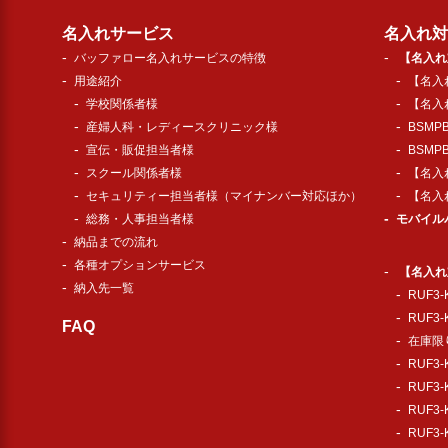
名入れサービス
名入れ対
バッファロー名入れサービスの特徴
【名入れ
用途紹介
【名入れ
学校関係者様
【名入れ
産婦人科・レディースクリニック様
BSMP
宣伝・販促担当者様
BSMP
スクール関係者様
【名入れ
セキュリティー担当者様（マイナンバー対応ほか）
【名入れ
総務・人事担当者様
モバイル
納品までの流れ
各種オプションサービス
【名入れ
納入先一覧
RUF3
RUF3
FAQ
在庫限り
RUF3
RUF3
RUF3
RUF3