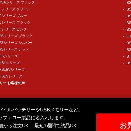
-KSAシリーズ ブラック
B
-Cシリーズ グリーン
B
-Cシリーズ ブルー
B
-Cシリーズ ブラック
B
-Cシリーズ ピンク
B
-PSシリーズ ブラック
L
-PSシリーズ シルバー
B
-PSシリーズ レッド
B
-HSシリーズ
B
-HSLシリーズ
B
-HSLEVシリーズ
-HSEVシリーズ
モリー お客様の声
バイルバッテリーやUSBメモリーなど、
ッファロー製品に名入れします。
お
0個から注文OK！ 最短1週間で納品OK！