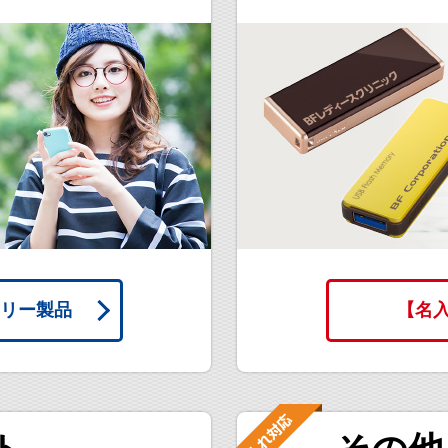
リー製品
【名