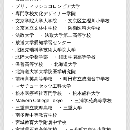
ブリティッシュコロンビア大学
専門学校文化デザイナー学院
文京学院大学大学院
文京区立礫川小学校
文京区立文林中学校
防衛医科大学校
法政大学
法政大学第二高等学校
放送大学愛知学習センター
北陸先端科学技術大学院大学
北陸大学薬学部
細田学園高等学校
保善高等学校
北海道大学
北海道大学大学院医学研究院
前橋育英高等学校
町田市立成瀬台中学校
マサチューセッツ工科大学
松本医療福祉専門学校
松本歯科大学
Malvern College Tokyo
三浦学苑高等学校
三重県立志摩高校
三重大学
南多摩中等教育学校
宮城教育大学附属中学校
宮城県石巻高等学校
三芳町立唐沢小学校