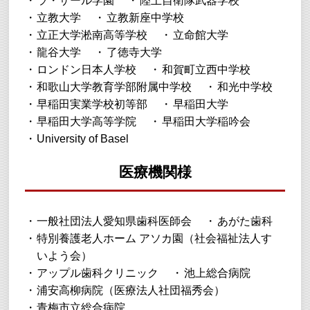
ラ・サール学園
陸上自衛隊武器学校
立教大学
立教新座中学校
立正大学淞南高等学校
立命館大学
龍谷大学
了徳寺大学
ロンドン日本人学校
和賀町立西中学校
和歌山大学教育学部附属中学校
和光中学校
早稲田実業学校初等部
早稲田大学
早稲田大学高等学院
早稲田大学稲吟会
University of Basel
医療機関様
一般社団法人愛知県歯科医師会
あがた歯科
特別養護老人ホーム アソカ園（社会福祉法人す
いよう会）
アップル歯科クリニック
池上総合病院
浦安高柳病院（医療法人社団福秀会）
青梅市立総合病院