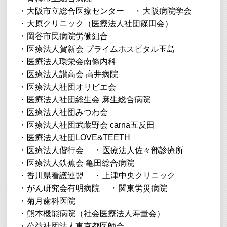
大阪市立総合医療センター
大阪病院学会
大原クリニック（医療法人社団篠田会）
岡谷市民病院労働組合
医療法人賀新会 プライムホスピタル玉島
医療法人環栄会南條内科
医療法人讃高会 高井病院
医療法人社団オリビエ会
医療法人社団総生会 麻生総合病院
医療法人社団みつわ会
医療法人社団武蔵野会 carna五反田
医療法人社団LOVE&TEETH
医療法人偕行会
医療法人佐々部診療所
医療法人鉄蕉会 亀田総合病院
香川県看護連盟
上津中央クリニック
がん研究会有明病院
関東労災病院
菊月歯科医院
熊本機能病院（社会医療法人寿量会）
公益社団法人東京都医師会