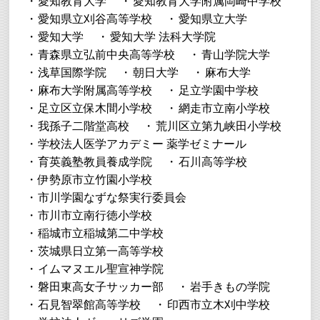
愛知教育大学
愛知教育大学附属岡崎中学校
愛知県立刈谷高等学校
愛知県立大学
愛知大学
愛知大学 法科大学院
青森県立弘前中央高等学校
青山学院大学
浅草国際学院
朝日大学
麻布大学
麻布大学附属高等学校
足立学園中学校
足立区立保木間小学校
網走市立南小学校
我孫子二階堂高校
荒川区立第九峡田小学校
学校法人医学アカデミー 薬学ゼミナール
育英義塾教員養成学院
石川高等学校
伊勢原市立竹園小学校
市川学園なずな祭実行委員会
市川市立南行徳小学校
稲城市立稲城第二中学校
茨城県日立第一高等学校
イムマヌエル聖宣神学院
磐田東高女子サッカー部
岩手きもの学院
石見智翠館高等学校
印西市立木刈中学校