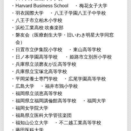
Harvard Business School
梅花女子大学
羽衣国際大学
八王子学園八王子中学校
八王子市立柏木小学校
浜松工業高校 吹奏楽部
磐友会（医療創生大学・旧いわき明星大学同窓
会）
日置市立伊集院小学校
東山高等学校
日ノ本学園高等学校
姫路市立別所小学校
兵庫県立須磨友が丘高等学校
兵庫県立宝塚北高等学校
平岡栄養士専門学校
広尾学園高等学校
広島大学
福井市鶉小学校
福岡県立須恵高等学校
福岡県立福岡講倫館高等学校
福岡大学
福岡女学院大学
福島県立医科大学管弦楽団
福知山公立大学
不二越工業高等学校
藤田医科大学