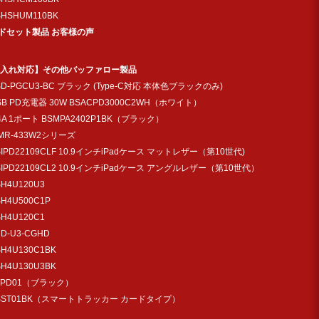
SHSHUM110BK
ドセット製品 お客様の声
入れ対応】その他バッファロー製品
SD-PGCU3-BC ブラック (Type-C対応 本体色ブラックのみ)
SB PD充電器 30W BSACPD3000C2WH（ホワイト）
.4A 1ポート BSMPA2402P1BK（ブラック）
MR-433W2シリーズ
SIPD22109CLF 10.9インチiPadケース マットレザー（第10世代)
SIPD22109CL2 10.9インチiPadケース アングルレザー（第10世代）
SH4U120U3
SH4U500C1P
SH4U120C1
UD-U3-CGHD
SH4U130C1BK
SH4U130U3BK
TPD01（ブラック）
SST01BK（スマートトラッカー カードタイプ）