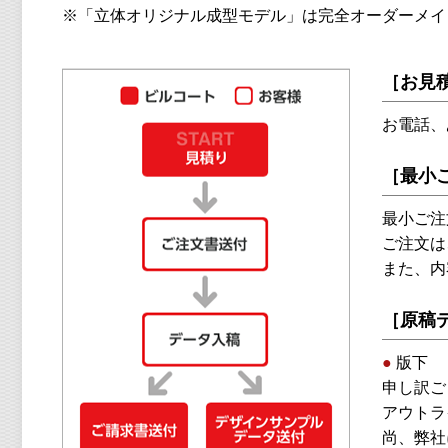
※「立体オリジナル成型モデル」は完全オーダーメ
［お見
お電話、
［最小
最小ご注
ご注文は
また、内
［原稿
●
版下
申し訳ご
アウトラ
尚、弊社に