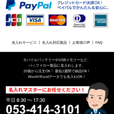
名入れサービス
名入れ対応製品
お客様の声
FAQ
モバイルバッテリーやUSBメモリーなど、
バッファロー製品に名入れします。
20個から注文OK！ 最短1週間で納品OK！
WordやExcelデータでも名入れOK！